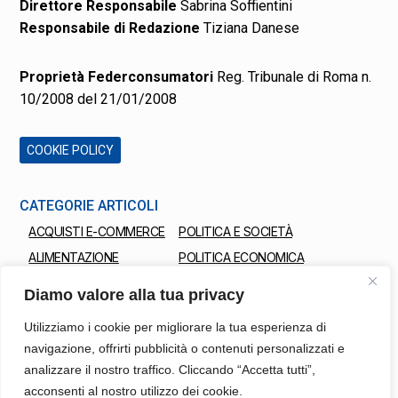
Direttore Responsabile
Sabrina Soffientini
Responsabile di Redazione
Tiziana Danese
Proprietà Federconsumatori
Reg. Tribunale di Roma n.
10/2008 del 21/01/2008
COOKIE POLICY
CATEGORIE ARTICOLI
ACQUISTI E-COMMERCE
POLITICA E SOCIETÀ
ALIMENTAZIONE
POLITICA ECONOMICA
ALLERTA PRODOTTI
PREZZI E TARIFFE
Diamo valore alla tua privacy
BANCHE E ASSICURAZIONI
SALUTE
Utilizziamo i cookie per migliorare la tua esperienza di
CASA
SCUOLA E UNIVERSITÀ
navigazione, offrirti pubblicità o contenuti personalizzati e
DAL TERRITORIO
TELECOMUNICAZIONI
analizzare il nostro traffico. Cliccando “Accetta tutti”,
DALL’EUROPA
TRASPORTI E TURISMO
acconsenti al nostro utilizzo dei cookie.